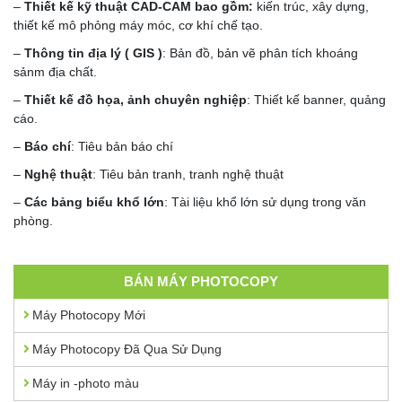
–
Thiết kế kỹ thuật CAD-CAM bao gồm:
kiến trúc, xây dựng,
thiết kế mô phỏng máy móc, cơ khí chế tạo.
–
Thông tin địa lý ( GIS )
: Bản đồ, bản vẽ phân tích khoáng
sảnm địa chất.
–
Thiết kế đồ họa, ảnh chuyên nghiệp
: Thiết kế banner, quảng
cáo.
–
Báo chí
: Tiêu bản báo chí
–
Nghệ thuật
: Tiêu bản tranh, tranh nghệ thuật
–
Các bảng biểu khổ lớn
: Tài liệu khổ lớn sử dụng trong văn
phòng.
BÁN MÁY PHOTOCOPY
Máy Photocopy Mới
Máy Photocopy Đã Qua Sử Dụng
Máy in -photo màu