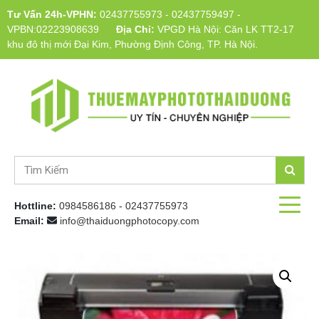
Tư Vấn 24h-VPHN:
02437755973
-
02437759497
-
VPBN:02223908639
Địa Chỉ:
VPGD Hà Nội: Căn LK TT2-17
khu đô thị mới Đại Kim, Phường Định Công, TP. Hà Nội.
Hottline:
0984586186
-
02437755973
Email:
info@thaiduongphotocopy.com