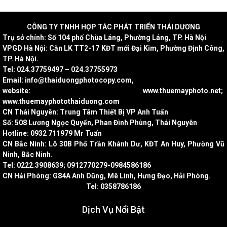
CÔNG
TY TNHH HỢP TÁC PHÁT TRIỂN THÁI DƯƠNG
Trụ sở chính: Số 104 phố Chùa Láng, Phường Láng, TP. Hà Nội
VPGD Hà Nội: Căn LK TT2-17 KĐT mới Đại Kim, Phường Định Công,
TP. Hà Nội.
Tel: 024.37759497 – 024.37755973
Email: info@thaiduongphotocopy.com,
website: www.thuemayphoto.net;
www.thuemayphotothaiduong.com
CN Thái Nguyên: Trung Tâm Thiết Bị VP Anh Tuấn
Số: 508 Lương Ngọc Quyến, Phan Đình Phùng, Thái Nguyên
Hotline: 0932 711979 Mr Tuấn
CN Bắc Ninh: Lô 30B Phố Trần Khánh Dư, KĐT An Huy, Phường Vũ
Ninh, Bắc Ninh.
Tel: 0222.3908639; 0912770279-0984586186
CN Hải Phòng: G84A Anh Dũng, Mê Linh, Hưng Đạo, Hải Phòng.
Tel: 0358786186
Dịch Vụ Nổi Bật