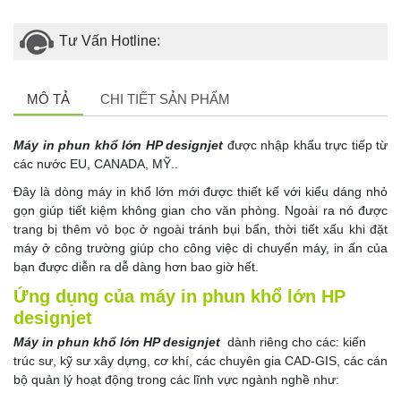
Tư Vấn Hotline:
MÔ TẢ
CHI TIẾT SẢN PHẨM
Máy in phun khổ lớn HP designjet
được nhập khẩu trực tiếp từ
các nước EU, CANADA, MỸ..
Đây là dòng máy in khổ lớn mới được thiết kế với kiểu dáng nhỏ
gọn giúp tiết kiệm không gian cho văn phòng. Ngoài ra nó được
trang bị thêm vỏ bọc ở ngoài tránh bụi bẩn, thời tiết xấu khi đặt
máy ở công trường giúp cho công việc di chuyển máy, in ấn của
bạn được diễn ra dễ dàng hơn bao giờ hết.
Ứng dụng của máy in phun khổ lớn HP
designjet
Máy in phun khổ lớn HP designjet
dành riêng cho các: kiến
trúc sư, kỹ sư xây dựng, cơ khí, các chuyên gia CAD-GIS, các cán
bộ quản lý hoạt động trong các lĩnh vực ngành nghề như: