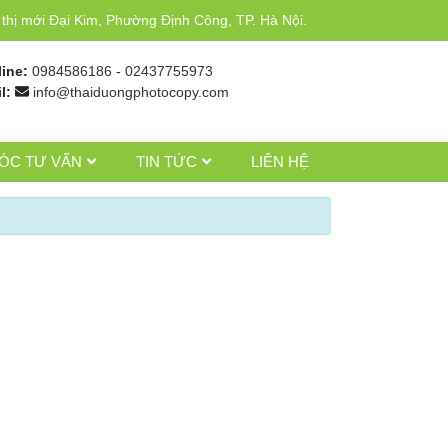
hị mới Đại Kim, Phường Định Công, TP. Hà Nội.
line:
0984586186
-
02437755973
l:
info@thaiduongphotocopy.com
ÓC TƯ VẤN
TIN TỨC
LIÊN HỆ