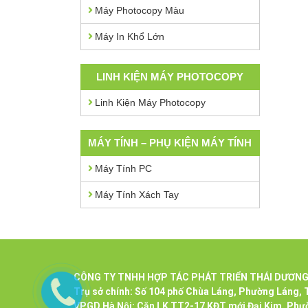
Máy Photocopy Màu
Máy In Khổ Lớn
LINH KIỆN MÁY PHOTOCOPY
Linh Kiện Máy Photocopy
MÁY TÍNH – PHỤ KIỆN MÁY TÍNH
Máy Tính PC
Máy Tính Xách Tay
CÔNG
TY TNHH HỢP TÁC PHÁT TRIỂN THÁI DƯƠN
Trụ sở chính: Số 104 phố Chùa Láng, Phường Láng, T
VPGD Hà Nội: Căn LK TT2-17 KĐT mới Đại Kim, Phườ