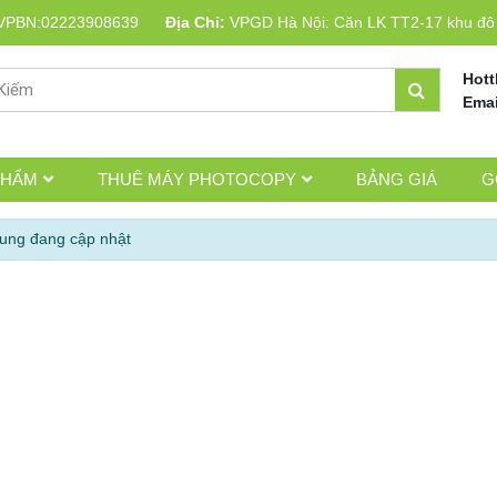
VPBN:02223908639
Địa Chỉ:
VPGD Hà Nội: Căn LK TT2-17 khu đô t
Hott
Emai
PHẨM
THUÊ MÁY PHOTOCOPY
BẢNG GIÁ
G
dung đang cập nhật