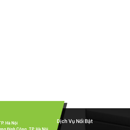
G
Dịch Vụ Nổi Bật
P. Hà Nội
ng Định Công, TP. Hà Nội.