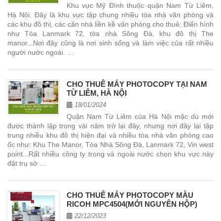
Khu vực Mỹ Đình thuộc quận Nam Từ Liêm,
Hà Nôi. Đây là khu vực tập chung nhiều tòa nhà văn phòng và
các khu đô thị, các căn nhà liền kề văn phòng cho thuê: Điển hình
như Tòa Lanmark 72, tòa nhà Sông Đà, khu đô thị The
manor...Nơi đây cũng là nơi sinh sống và làm việc của rất nhiều
người nước ngoài. …
CHO THUÊ MÁY PHOTOCOPY TẠI NAM
TỪ LIÊM, HÀ NỘI
18/01/2024
Quận Nam Từ Liêm của Hà Nội mặc dù mới
được thành lập trong vài năm trở lại đây, nhưng nơi đây lại tập
trung nhiều khu đô thị hiện đại và nhiều tòa nhà văn phòng cao
ốc như: Khu The Manor, Tòa Nhà Sông Đà, Lanmark 72, Vin west
point...Rất nhiều công ty trong và ngoài nước chọn khu vực này
đặt trụ sở …
CHO THUÊ MÁY PHOTOCOPY MÀU
RICOH MPC4504(MỚI NGUYÊN HỘP)
22/12/2023