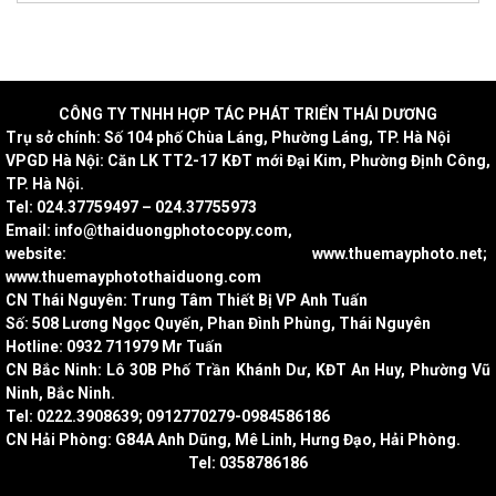
CÔNG
TY TNHH HỢP TÁC PHÁT TRIỂN THÁI DƯƠNG
Trụ sở chính: Số 104 phố Chùa Láng, Phường Láng, TP. Hà Nội
VPGD Hà Nội: Căn LK TT2-17 KĐT mới Đại Kim, Phường Định Công,
TP. Hà Nội.
Tel: 024.37759497 – 024.37755973
Email: info@thaiduongphotocopy.com,
website: www.thuemayphoto.net;
www.thuemayphotothaiduong.com
CN Thái Nguyên: Trung Tâm Thiết Bị VP Anh Tuấn
Số: 508 Lương Ngọc Quyến, Phan Đình Phùng, Thái Nguyên
Hotline: 0932 711979 Mr Tuấn
CN Bắc Ninh: Lô 30B Phố Trần Khánh Dư, KĐT An Huy, Phường Vũ
Ninh, Bắc Ninh.
Tel: 0222.3908639; 0912770279-0984586186
CN Hải Phòng: G84A Anh Dũng, Mê Linh, Hưng Đạo, Hải Phòng.
Tel: 0358786186