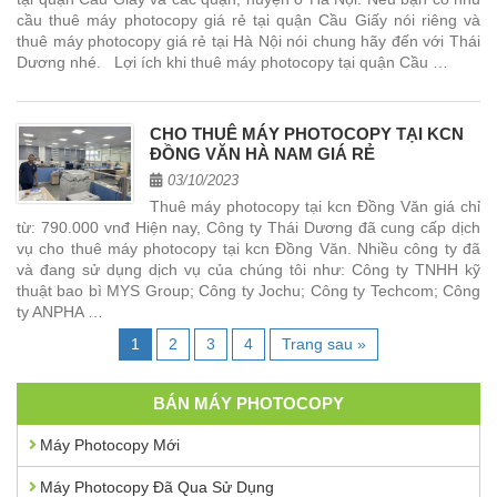
cầu thuê máy photocopy giá rẻ tại quận Cầu Giấy nói riêng và
thuê máy photocopy giá rẻ tại Hà Nội nói chung hãy đến với Thái
Dương nhé. Lợi ích khi thuê máy photocopy tại quận Cầu …
CHO THUÊ MÁY PHOTOCOPY TẠI KCN
ĐỒNG VĂN HÀ NAM GIÁ RẺ
03/10/2023
Thuê máy photocopy tại kcn Đồng Văn giá chỉ
từ: 790.000 vnđ Hiện nay, Công ty Thái Dương đã cung cấp dịch
vụ cho thuê máy photocopy tại kcn Đồng Văn. Nhiều công ty đã
và đang sử dụng dịch vụ của chúng tôi như: Công ty TNHH kỹ
thuật bao bì MYS Group; Công ty Jochu; Công ty Techcom; Công
ty ANPHA …
1
2
3
4
Trang sau »
BÁN MÁY PHOTOCOPY
Máy Photocopy Mới
Máy Photocopy Đã Qua Sử Dụng