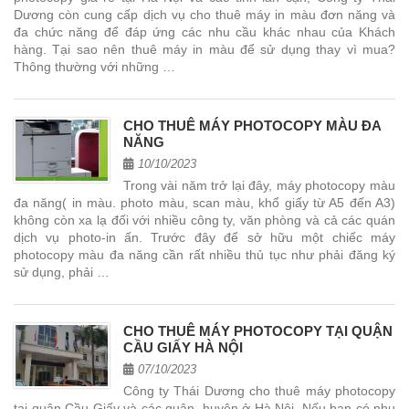
Dương còn cung cấp dịch vụ cho thuê máy in màu đơn năng và
đa chức năng để đáp ứng các nhu cầu khác nhau của Khách
hàng. Tại sao nên thuê máy in màu để sử dụng thay vì mua?
Thông thường với những …
CHO THUÊ MÁY PHOTOCOPY MÀU ĐA
NĂNG
10/10/2023
Trong vài năm trở lại đây, máy photocopy màu
đa năng( in màu. photo màu, scan màu, khổ giấy từ A5 đến A3)
không còn xa lạ đối với nhiều công ty, văn phòng và cả các quán
dịch vụ photo-in ấn. Trước đây để sở hữu một chiếc máy
photocopy màu đa năng cần rất nhiều thủ tục như phải đăng ký
sử dụng, phải …
CHO THUÊ MÁY PHOTOCOPY TẠI QUẬN
CẦU GIẤY HÀ NỘI
07/10/2023
Công ty Thái Dương cho thuê máy photocopy
tại quận Cầu Giấy và các quận, huyện ở Hà Nội. Nếu bạn có nhu