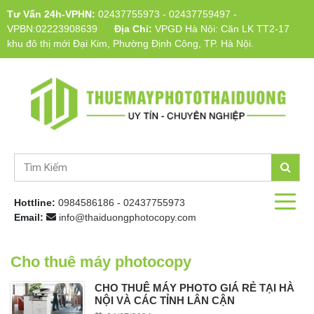
Tư Vấn 24h-VPHN:
02437755973
-
02437759497
-
VPBN:02223908639
Địa Chỉ:
VPGD Hà Nội: Căn LK TT2-17
khu đô thị mới Đại Kim, Phường Định Công, TP. Hà Nội.
Hottline:
0984586186
-
02437755973
Email:
info@thaiduongphotocopy.com
Cho thuê máy photocopy
CHO THUÊ MÁY PHOTO GIÁ RẺ TẠI HÀ
NỘI VÀ CÁC TỈNH LÂN CẬN