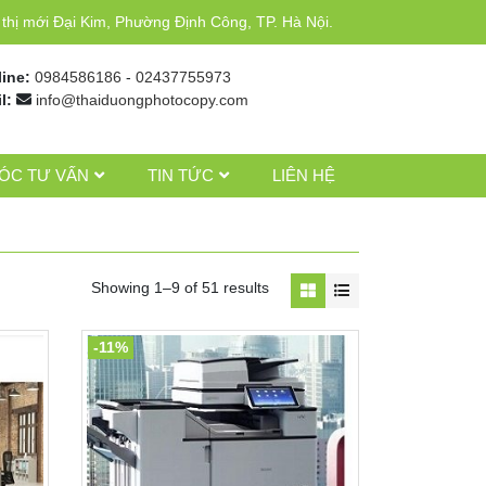
hị mới Đại Kim, Phường Định Công, TP. Hà Nội.
line:
0984586186
-
02437755973
l:
info@thaiduongphotocopy.com
ÓC TƯ VẤN
TIN TỨC
LIÊN HỆ
Showing 1–9 of 51 results
-11%