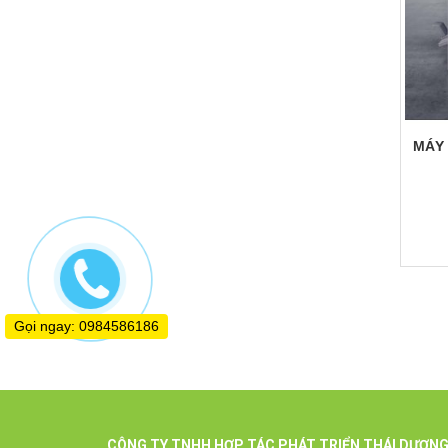
MÁY
Gọi ngay: 0984586186
CÔNG
TY TNHH HỢP TÁC PHÁT TRIỂN THÁI DƯƠN