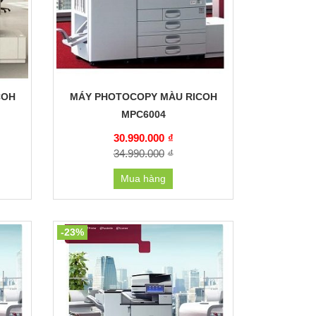
COH
MÁY PHOTOCOPY MÀU RICOH
MPC6004
30.990.000
₫
34.990.000
₫
Mua hàng
-23%