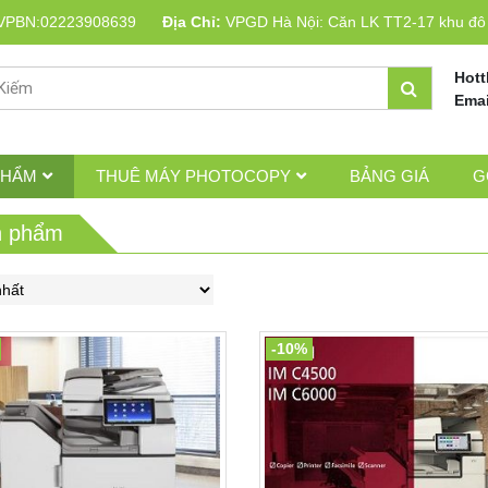
VPBN:02223908639
Địa Chỉ:
VPGD Hà Nội: Căn LK TT2-17 khu đô t
Hott
Emai
PHẨM
THUÊ MÁY PHOTOCOPY
BẢNG GIÁ
G
n phẩm
-10%