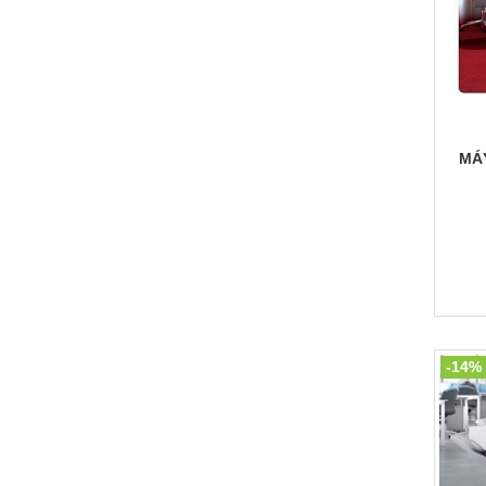
MÁ
-14%