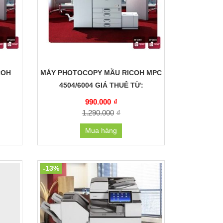
COH
MÁY PHOTOCOPY MẦU RICOH MPC
4504/6004 GIÁ THUÊ TỪ:
990.000
₫
1.290.000
₫
Mua hàng
-13%