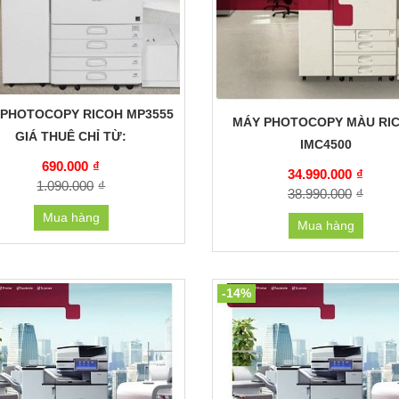
 PHOTOCOPY RICOH MP3555
MÁY PHOTOCOPY MÀU RI
GIÁ THUÊ CHỈ TỪ:
IMC4500
690.000
₫
34.990.000
₫
1.090.000
₫
38.990.000
₫
Mua hàng
Mua hàng
-14%