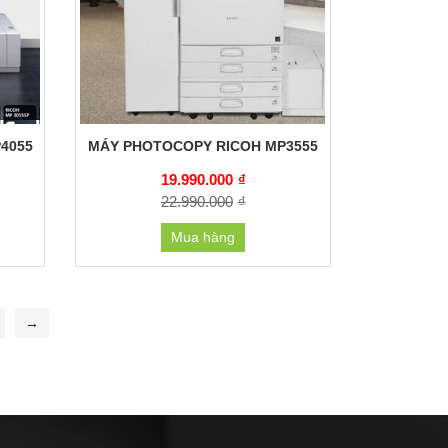
4055
MÁY PHOTOCOPY RICOH MP3555
19.990.000
₫
22.990.000
₫
Mua hàng
→