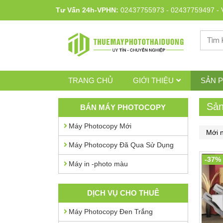
Tư Vấn 24h-VPHN:
02437755973
-
02437759497
-
TRANG CHỦ
GIỚI THIỆU
SẢN 
Sả
BÁN MÁY PHOTOCOPY
Máy Photocopy Mới
Máy Photocopy Đã Qua Sử Dụng
-37%
Máy in -photo màu
DỊCH VỤ CHO THUÊ
Máy Photocopy Đen Trắng