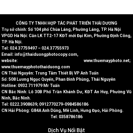
CÔNG
TY TNHH HỢP TÁC PHÁT TRIỂN THÁI DƯƠNG
Trụ sở chính: Số 104 phố Chùa Láng, Phường Láng, TP. Hà Nội
VPGD Hà Nội: Căn LK TT2-17 KĐT mới Đại Kim, Phường Định Công,
TP. Hà Nội.
Tel: 024.37759497 – 024.37755973
Email: info@thaiduongphotocopy.com,
website: www.thuemayphoto.net;
www.thuemayphotothaiduong.com
CN Thái Nguyên: Trung Tâm Thiết Bị VP Anh Tuấn
Số: 508 Lương Ngọc Quyến, Phan Đình Phùng, Thái Nguyên
Hotline: 0932 711979 Mr Tuấn
CN Bắc Ninh: Lô 30B Phố Trần Khánh Dư, KĐT An Huy, Phường Vũ
Ninh, Bắc Ninh.
Tel: 0222.3908639; 0912770279-0984586186
CN Hải Phòng: G84A Anh Dũng, Mê Linh, Hưng Đạo, Hải Phòng.
Tel: 0358786186
Dịch Vụ Nổi Bật