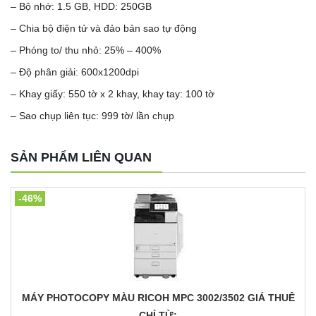
– Bộ nhớ: 1.5 GB, HDD: 250GB
– Chia bộ điện tử và đảo bản sao tự động
– Phóng to/ thu nhỏ: 25% – 400%
– Độ phân giải: 600x1200dpi
– Khay giấy: 550 tờ x 2 khay, khay tay: 100 tờ
– Sao chụp liên tục: 999 tờ/ lần chụp
SẢN PHẨM LIÊN QUAN
-46%
MÁY PHOTOCOPY MÀU RICOH MPC 3002/3502 GIÁ THUÊ
CHỈ TỪ: