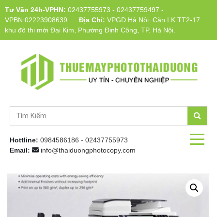
Tư Vấn 24h-VPHN:
02437755973
-
02437759497
-
VPBN:02223908639
Địa Chỉ:
VPGD Hà Nội: Căn LK TT2-17
khu đô thị mới Đại Kim, Phường Định Công, TP. Hà Nội.
Hottline:
0984586186
-
02437755973
Email:
info@thaiduongphotocopy.com