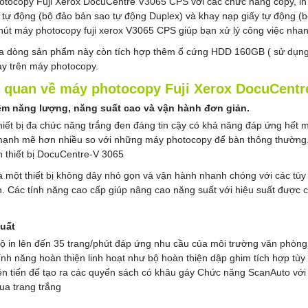
tocopy Fuji Xerox DocuCentre V3065 CPS với các chức năng copy, in
 tự động (bộ đảo bản sao tự động Duplex) và khay nạp giấy tự động (
hút máy photocopy fuji xerox V3065 CPS giúp bạn xử lý công việc nha
a dòng sản phẩm này còn tích hợp thêm ổ cứng HDD 160GB ( sử dụng 
ay trên máy photocopy.
 quan về máy photocopy Fuji Xerox DocuCentr
iệm năng lượng, năng suất cao và vận hành đơn giản.
iết bị đa chức năng trắng đen đáng tin cậy có khả năng đáp ứng hết m
ạnh mẽ hơn nhiều so với những máy photocopy để bàn thông thường. F
 thiết bị DocuCentre-V 3065
à một thiết bị không dây nhỏ gọn và vận hành nhanh chóng với các tùy
. Các tính năng cao cấp giúp nâng cao năng suất với hiệu suất được c
uất
ộ in lên đến 35 trang/phút đáp ứng nhu cầu của môi trường văn phòng
ính năng hoàn thiện linh hoạt như bộ hoàn thiện dập ghim tích hợp tùy
ên tiến để tạo ra các quyển sách có khâu gáy Chức năng ScanAuto với
ua trang trắng