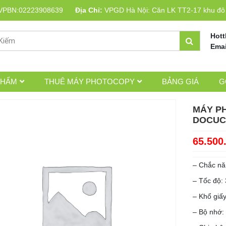
VPBN:02223908639
Địa Chỉ:
VPGD Hà Nội: Căn LK TT2-17 khu đô t
Hott
Emai
PHẨM
THUÊ MÁY PHOTOCOPY
BẢNG GIÁ
G
MÁY P
DOCUC
65.500
– Chắc n
– Tốc độ: 
– Khổ giấy
– Bộ nhớ: