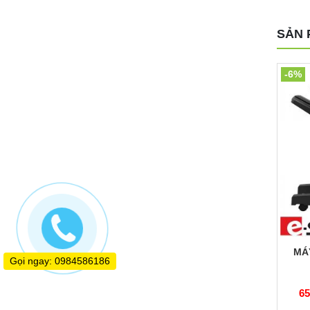
SẢN 
-6%
MÁ
Gọi ngay: 0984586186
65