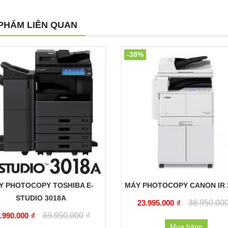
PHẨM LIÊN QUAN
-38%
Y PHOTOCOPY TOSHIBA E-
MÁY PHOTOCOPY CANON IR 
STUDIO 3018A
23.995.000
₫
38.950.00
.990.000
₫
69.950.000
₫
Mua hàng