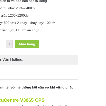
 điện tử và đảo bản sao tự động
o/ thu nhỏ: 25% – 400%
 giải: 1200x1200dpi
y: 500 tờ x 2 khay, khay tay: 100 tờ
 liên tục: 999 tờ/ lần chụp
Mua hàng
 Vấn Hotline:
nh tế, với hệ thống kết cấu cơ khí vững chắc
ocuCentre V3065 CPS