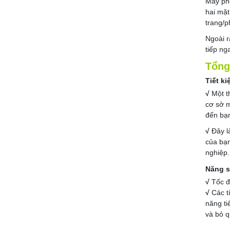
Máy pho
hai mặt
trang/p
Ngoài r
tiếp ng
Tổng
Tiết k
√
Một th
cơ sở m
đến bạn
√
Đây l
của bạn
nghiệp.
Năng s
√
Tốc đ
√
Các t
năng ti
và bỏ q