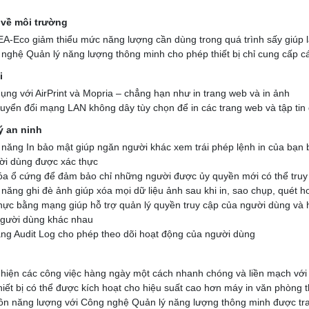
 về môi trường
A-Eco giảm thiểu mức năng lượng cần dùng trong quá trình sấy giúp
nghệ Quản lý năng lượng thông minh cho phép thiết bị chỉ cung cấp c
i
ụng với AirPrint và Mopria – chẳng hạn như in trang web và in ảnh
uyển đổi mạng LAN không dây tùy chọn để in các trang web và tập tin 
ý an ninh
năng In bảo mật giúp ngăn người khác xem trái phép lệnh in của bạn 
ời dùng được xác thực
a ổ cứng để đảm bảo chỉ những người được ủy quyền mới có thể truy cậ
năng ghi đè ảnh giúp xóa mọi dữ liệu ảnh sau khi in, sao chụp, quét h
hực bằng mạng giúp hỗ trợ quản lý quyền truy cập của người dùng và 
gười dùng khác nhau
ng Audit Log cho phép theo dõi hoạt động của người dùng
h
hiện các công việc hàng ngày một cách nhanh chóng và liền mạch với
hiết bị có thể được kích hoạt cho hiệu suất cao hơn máy in văn phòng
ồn năng lượng với Công nghệ Quản lý năng lượng thông minh được trang