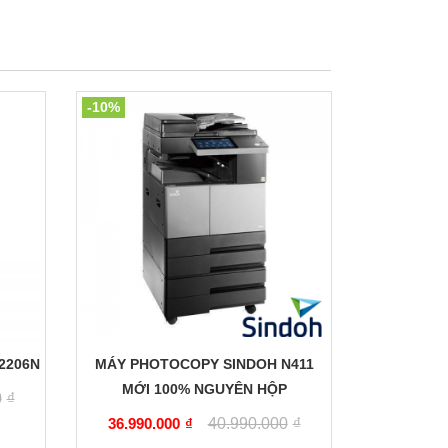
-10%
2206N
MÁY PHOTOCOPY SINDOH N411
MỚI 100% NGUYÊN HỘP
0
₫
36.990.000
₫
40.990.000
₫