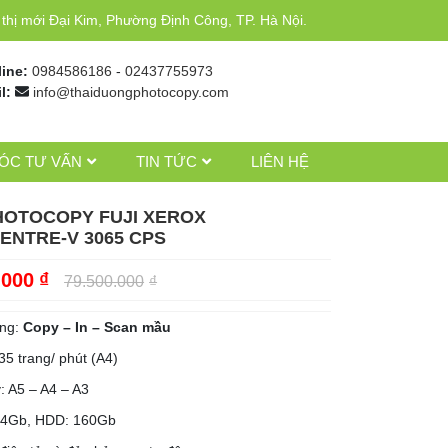
hị mới Đại Kim, Phường Định Công, TP. Hà Nội.
line:
0984586186
-
02437755973
l:
info@thaiduongphotocopy.com
ÓC TƯ VẤN
TIN TỨC
LIÊN HỆ
HOTOCOPY FUJI XEROX
ENTRE-V 3065 CPS
.000
₫
79.500.000
₫
ăng:
Copy
– In – Scan mầu
35 trang/ phút (A4)
: A5 – A4 – A3
 4Gb, HDD: 160Gb