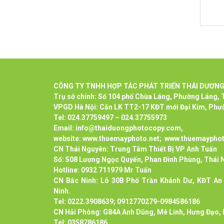
CÔNG
TY TNHH HỢP TÁC PHÁT TRIỂN THÁI DƯƠN
Trụ sở chính: Số 104 phố Chùa Láng, Phường Láng, T
VPGD Hà Nội: Căn LK TT2-17 KĐT mới Đại Kim, Phườ
Tel: 024.37759497 – 024.37755973
Email: info@thaiduongphotocopy.com,
website: www.thuemayphoto.net;
www.thuemaypho
CN Thái Nguyên: Trung Tâm Thiết Bị VP Anh Tuấn
Số: 508 Lương Ngọc Quyến, Phan Đình Phùng, Thái
Hotline: 0932 711979 Mr Tuấn
CN Bắc Ninh: Lô 30B Phố Trần Khánh Dư, KĐT An 
Ninh.
Tel: 0222.3908639; 0912770279-0984586186
CN Hải Phòng: G84A Anh Dũng, Mê Linh, Hưng Đạo, 
Tel: 0358786186