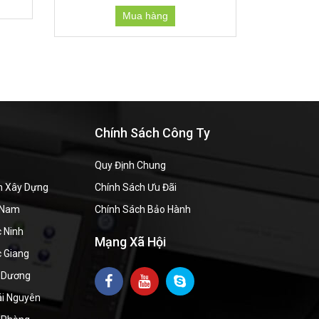
Mua hàng
Chính Sách Công Ty
Quy Định Chung
h Xây Dựng
Chính Sách Ưu Đãi
à Nam
Chính Sách Bảo Hành
 Ninh
Mạng Xã Hội
c Giang
i Dương
ái Nguyên