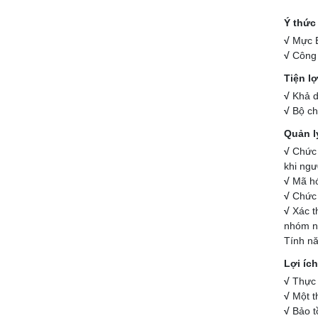
Ý thức
√
Mực E
√
Công 
Tiện lợ
√
Khả d
√
Bộ ch
Quản l
√
Chức 
khi ngư
√
Mã hó
√
Chức 
√
Xác t
nhóm n
Tính nă
Lợi íc
√
Thực 
√
Một t
√
Bảo t