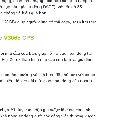
 mạng, scan màu mạng, tích hợp sẵn tính năng in
bộ nạp bản gốc tự động DADF), với tốc độ 35
nh chóng và hiệu quả hơn.
128GB) giúp người dùng có thể copy, scan lưu trực
e V3065 CPS
ọi nhu cầu của bạn, giúp hỗ trợ các hoạt động tại
uji Xerox thấu hiểu nhu cầu của bạn và giới thiệu
 chọn tăng cường và linh hoạt để phù hợp với cơ sở
ải thiện để kéo dài thời gian hoạt động của doanh
 chọn-A1, tùy chọn dập ghim/đục lỗ cùng các tính
 khả năng tự động quét các công việc thường xuyên