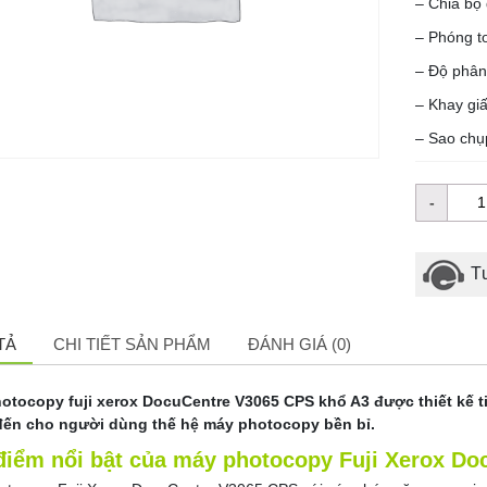
– Chia bộ
– Phóng t
– Độ phân
– Khay giấ
– Sao chụp
Tư
TẢ
CHI TIẾT SẢN PHẨM
ĐÁNH GIÁ (0)
otocopy fuji xerox DocuCentre V3065 CPS khổ A3 được thiết kế ti
ến cho người dùng thế hệ máy photocopy bền bỉ.
điểm nổi bật của máy photocopy Fuji Xerox D