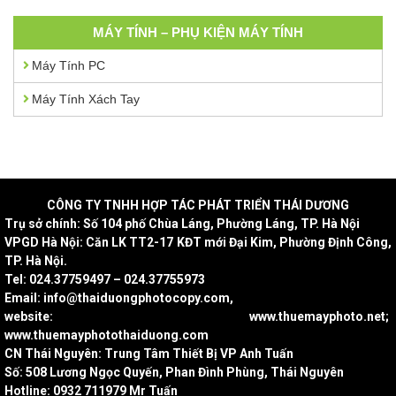
MÁY TÍNH – PHỤ KIỆN MÁY TÍNH
Máy Tính PC
Máy Tính Xách Tay
CÔNG
TY TNHH HỢP TÁC PHÁT TRIỂN THÁI DƯƠNG
Trụ sở chính: Số 104 phố Chùa Láng, Phường Láng, TP. Hà Nội
VPGD Hà Nội: Căn LK TT2-17 KĐT mới Đại Kim, Phường Định Công,
TP. Hà Nội.
Tel: 024.37759497 – 024.37755973
Email: info@thaiduongphotocopy.com,
website: www.thuemayphoto.net;
www.thuemayphotothaiduong.com
CN Thái Nguyên: Trung Tâm Thiết Bị VP Anh Tuấn
Số: 508 Lương Ngọc Quyến, Phan Đình Phùng, Thái Nguyên
Hotline: 0932 711979 Mr Tuấn