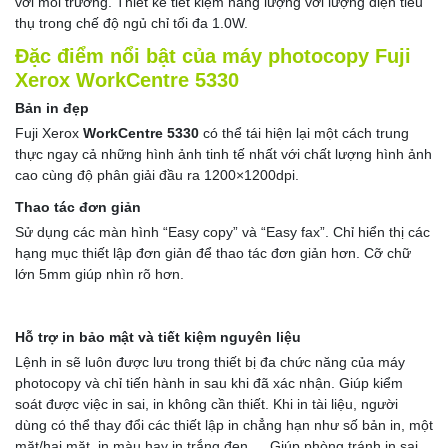
với môi trường. Thiết kế tiết kiệm năng lượng với lượng điện tiêu
thụ trong chế độ ngủ chỉ tối đa 1.0W.
Đặc điểm nổi bật của máy photocopy Fuji
Xerox WorkCentre 5330
Bản in đẹp
Fuji Xerox
WorkCentre 5330
có thể tái hiện lại một cách trung
thực ngay cả những hình ảnh tinh tế nhất với chất lượng hình ảnh
cao cùng độ phân giải đầu ra 1200×1200dpi.
Thao tác đơn giản
Sử dụng các màn hình “Easy copy” và “Easy fax”. Chỉ hiển thị các
hạng mục thiết lập đơn giản để thao tác đơn giản hơn. Cỡ chữ
lớn 5mm giúp nhìn rõ hơn.
Hỗ trợ in bảo mật và tiết kiệm nguyên liệu
Lệnh in sẽ luôn được lưu trong thiết bị đa chức năng của máy
photocopy và chỉ tiến hành in sau khi đã xác nhận. Giúp kiểm
soát được việc in sai, in không cần thiết. Khi in tài liệu, người
dùng có thể thay đổi các thiết lập in chẳng hạn như số bản in, một
mặt/hai mặt, in màu hay in trắng đen,… Giúp phòng tránh in sai,