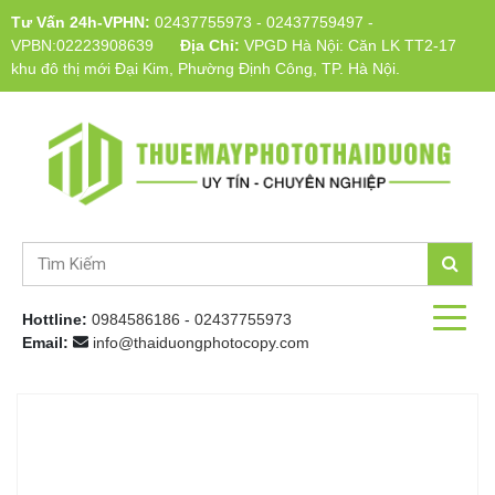
Tư Vấn 24h-VPHN:
02437755973
-
02437759497
-
VPBN:02223908639
Địa Chỉ:
VPGD Hà Nội: Căn LK TT2-17
khu đô thị mới Đại Kim, Phường Định Công, TP. Hà Nội.
Hottline:
0984586186
-
02437755973
Email:
info@thaiduongphotocopy.com