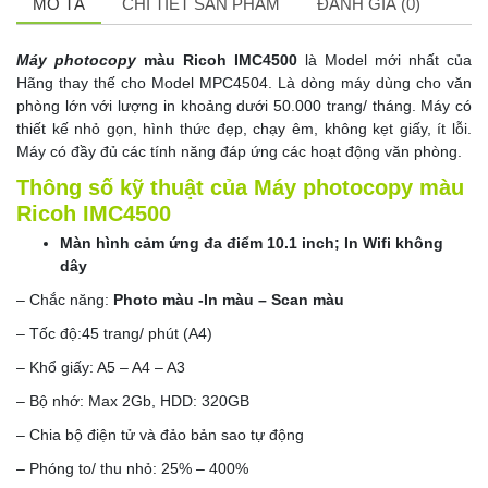
MÔ TẢ
CHI TIẾT SẢN PHẨM
ĐÁNH GIÁ (0)
M
áy photocopy
màu Ricoh IMC4500
là Model mới nhất của
Hãng thay thế cho Model MPC4504. Là dòng máy dùng cho văn
phòng lớn với lượng in khoảng dưới 50.000 trang/ tháng. Máy có
thiết kế nhỏ gọn, hình thức đẹp, chạy êm, không kẹt giấy, ít lỗi.
Máy có đầy đủ các tính năng đáp ứng các hoạt động văn phòng.
Thông số kỹ thuật của Máy photocopy màu
Ricoh IMC4500
Màn hình cảm ứng đa điểm 10.1 inch; In Wifi không
dây
– Chắc năng:
Photo màu -In màu – Scan màu
– Tốc độ:45 trang/ phút (A4)
– Khổ giấy: A5 – A4 – A3
– Bộ nhớ: Max 2Gb, HDD: 320GB
– Chia bộ điện tử và đảo bản sao tự động
– Phóng to/ thu nhỏ: 25% – 400%