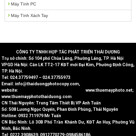
Máy Tính PC
Máy Tính Xách Tay
CÔNG
TY TNHH HỢP TÁC PHÁT TRIỂN THÁI DƯƠNG
Trụ sở chính: Số 104 phố Chùa Láng, Phường Láng, TP. Hà Nội
VPGD Hà Nội: Căn LK TT2-17 KĐT mới Đại Kim, Phường Định Công,
TP. Hà Nội.
Tel: 024.37759497 – 024.37755973
Email: info@thaiduongphotocopy.com,
website: www.thuemayphoto.net;
www.thuemayphotothaiduong.com
CN Thái Nguyên: Trung Tâm Thiết Bị VP Anh Tuấn
Số: 508 Lương Ngọc Quyến, Phan Đình Phùng, Thái Nguyên
Hotline: 0932 711979 Mr Tuấn
CN Bắc Ninh: Lô 30B Phố Trần Khánh Dư, KĐT An Huy, Phường Vũ
Ninh, Bắc Ninh.
Tel: 0222.3908639; 0912770279-0984586186