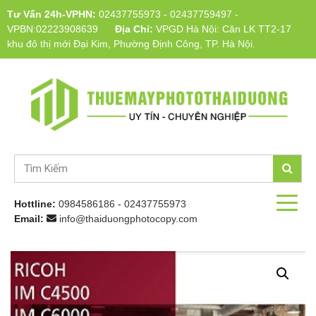
Tư Vấn 24h-VPHN:
02437755973
-
02437759497
-
VPBN:02223908639
Địa Chỉ:
VPGD Hà Nội: Căn LK TT2-17
khu đô thị mới Đại Kim, Phường Định Công, TP. Hà Nội.
Hottline:
0984586186
-
02437755973
Email:
info@thaiduongphotocopy.com