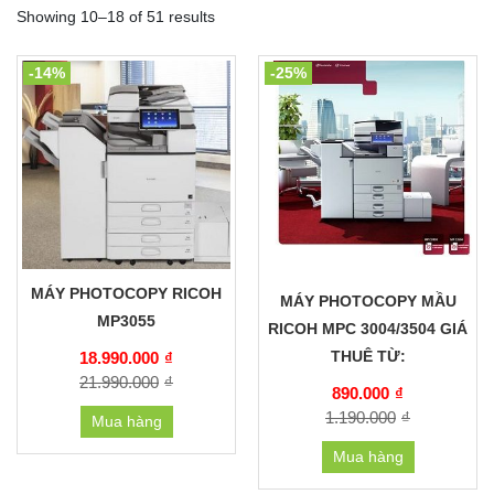
Showing 10–18 of 51 results
-14%
-25%
MÁY PHOTOCOPY RICOH
MÁY PHOTOCOPY MẦU
MP3055
RICOH MPC 3004/3504 GIÁ
THUÊ TỪ:
18.990.000
₫
21.990.000
₫
890.000
₫
1.190.000
₫
Mua hàng
Mua hàng