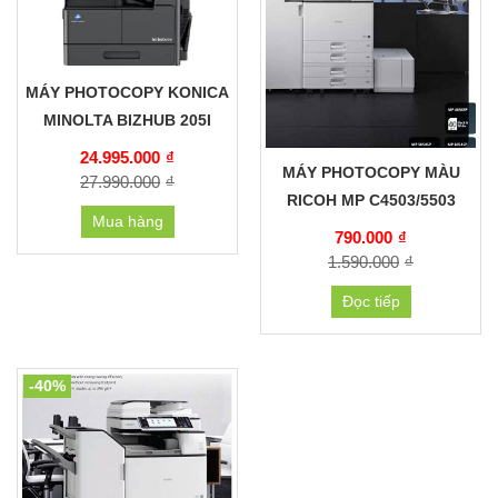
MÁY PHOTOCOPY KONICA
MINOLTA BIZHUB 205I
24.995.000
₫
MÁY PHOTOCOPY MÀU
27.990.000
₫
RICOH MP C4503/5503
Mua hàng
790.000
₫
1.590.000
₫
Đọc tiếp
-40%