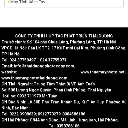
Máy Tính Xách Tay
CÔNG
TY TNHH HỢP TÁC PHÁT TRIỂN THÁI DƯƠNG
Trụ sở chính: Số 104 phố Chùa Láng, Phường Láng, TP. Hà Nội
VPGD Hà Nội: Căn LK TT2-17 KĐT mới Đại Kim, Phường Định Công,
TP. Hà Nội.
Tel: 024.37759497 – 024.37755973
Email: info@thaiduongphotocopy.com,
website: www.thuemayphoto.net;
www.thuemayphotothaiduong.com
CN Thái Nguyên: Trung Tâm Thiết Bị VP Anh Tuấn
Số: 508 Lương Ngọc Quyến, Phan Đình Phùng, Thái Nguyên
Hotline: 0932 711979 Mr Tuấn
CN Bắc Ninh: Lô 30B Phố Trần Khánh Dư, KĐT An Huy, Phường Vũ
Ninh, Bắc Ninh.
Tel: 0222.3908639; 0912770279-0984586186
CN Hải Phòng: G84A Anh Dũng, Mê Linh, Hưng Đạo, Hải Phòng.
Tel: 0358786186