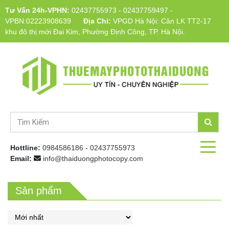
Tư Vấn 24h-VPHN:
02437755973
-
02437759497
-
VPBN:02223908639
Địa Chỉ:
VPGD Hà Nội: Căn LK TT2-17
khu đô thị mới Đại Kim, Phường Định Công, TP. Hà Nội.
Hottline:
0984586186
-
02437755973
Email:
info@thaiduongphotocopy.com
Sản phẩm