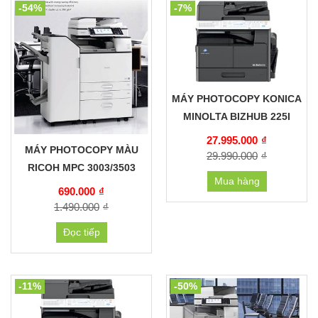
-54%
-7%
MÁY PHOTOCOPY KONICA
MINOLTA BIZHUB 225I
27.995.000
₫
MÁY PHOTOCOPY MÀU
29.990.000
₫
RICOH MPC 3003/3503
Mua hàng
690.000
₫
1.490.000
₫
Đọc tiếp
-11%
-50%