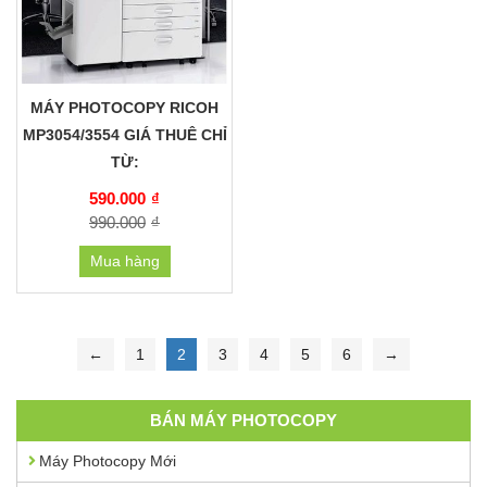
MÁY PHOTOCOPY RICOH
MP3054/3554 GIÁ THUÊ CHỈ
TỪ:
590.000
₫
990.000
₫
Mua hàng
←
1
2
3
4
5
6
→
BÁN MÁY PHOTOCOPY
Máy Photocopy Mới