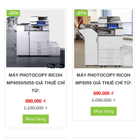
-25%
-37%
MÁY PHOTOCOPY RICOH
MÁY PHOTOCOPY RICOH
MP4055/5055 GIÁ THUÊ CHỈ
MP3055 GIÁ THUÊ CHỈ TỪ:
TỪ:
690.000
₫
1.090.000
₫
890.000
₫
1.190.000
₫
Mua hàng
Mua hàng