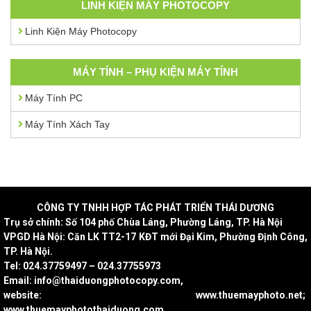
LINH KIỆN MÁY PHOTOCOPY
Linh Kiện Máy Photocopy
MÁY TÍNH – PHỤ KIỆN MÁY TÍNH
Máy Tính PC
Máy Tính Xách Tay
CÔNG
TY TNHH HỢP TÁC PHÁT TRIỂN THÁI DƯƠNG
Trụ sở chính: Số 104 phố Chùa Láng, Phường Láng, TP. Hà Nội
VPGD Hà Nội: Căn LK TT2-17 KĐT mới Đại Kim, Phường Định Công,
TP. Hà Nội.
Tel: 024.37759497 – 024.37755973
Email: info@thaiduongphotocopy.com,
website: www.thuemayphoto.net;
www.thuemayphotothaiduong.com