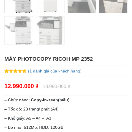
MÁY PHOTOCOPY RICOH MP 2352
(
1
đánh giá của khách hàng)
5.00
1
trên 5
dựa trên
12.990.000
₫
đánh giá
13.990.000
₫
– Chức năng:
Copy-in-scan(mầu)
– Tốc độ: 23 trang/ phút (A4)
– Khổ giấy: A5 – A4 – A3
– Bộ nhớ: 512Mb, HDD: 120GB