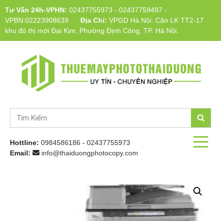
Tư Vấn 24h-VPHN:
02437755973
-
02437759497
-
VPBN:02223908639
Địa Chỉ:
VPGD Hà Nội: Căn LK TT2-17
khu đô thị mới Đại Kim, Phường Định Công, TP. Hà Nội.
Hottline:
0984586186
-
02437755973
Email:
info@thaiduongphotocopy.com