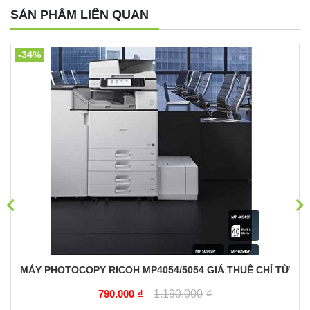
SẢN PHẨM LIÊN QUAN
-34%
MÁY PHOTOCOPY RICOH MP4054/5054 GIÁ THUÊ CHỈ TỪ
790.000
₫
1.190.000
₫