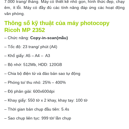
7.000 trang/ tháng. Máy có thiết kế nhỏ gọn, hình thức đẹp, chạy
êm, ít lỗi. Máy có đầy đủ các tính năng đáp ứng các hoạt động
văn phòng.
Thông số kỹ thuật của máy photocopy
Ricoh MP 2352
– Chức năng:
Copy-in-scan(mầu)
– Tốc độ: 23 trang/ phút (A4)
– Khổ giấy: A5 – A4 – A3
– Bộ nhớ: 512Mb, HDD: 120GB
– Chia bộ điện tử và đảo bản sao tự động
– Phóng to/ thu nhỏ: 25% – 400%
– Độ phân giải: 600x600dpi
– Khay giấy: 550 tờ x 2 khay, khay tay: 100 tờ
– Thời gian bản chụp đầu tiên: 5.4s
– Sao chụp liên tục: 999 tờ/ lần chụp