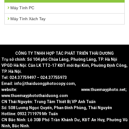
Máy Tính PC
Máy Tính Xách Tay
CÔNG
TY TNHH HỢP TÁC PHÁT TRIỂN THÁI DƯƠNG
Trụ sở chính: Số 104 phố Chùa Láng, Phường Láng, TP. Hà Nội
VPGD Hà Nội: Căn LK TT2-17 KĐT mới Đại Kim, Phường Định Công,
TP. Hà Nội.
Tel: 024.37759497 – 024.37755973
Email: info@thaiduongphotocopy.com,
website: www.thuemayphoto.net;
www.thuemayphotothaiduong.com
CN Thái Nguyên: Trung Tâm Thiết Bị VP Anh Tuấn
Số: 508 Lương Ngọc Quyến, Phan Đình Phùng, Thái Nguyên
Hotline: 0932 711979 Mr Tuấn
CN Bắc Ninh: Lô 30B Phố Trần Khánh Dư, KĐT An Huy, Phường Vũ
Ninh, Bắc Ninh.