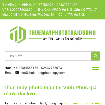
Tư Vấn 24h-VPHN:
02437755973
-
02437759497
-
VPBN:02223908639
Địa Chỉ:
VPGD Hà Nội: Căn LK TT2-17
khu đô thị mới Đại Kim, Phường Định Công, TP. Hà Nội.
Hottline:
0984586186
-
02437755973
Email:
info@thaiduongphotocopy.com
Thuê máy photo màu tại Vĩnh Phúc giá
rẻ ưu đãi lớn
Hiện nay có rất nhiều đại lý cung cấp
dịch vụ cho thuê máy