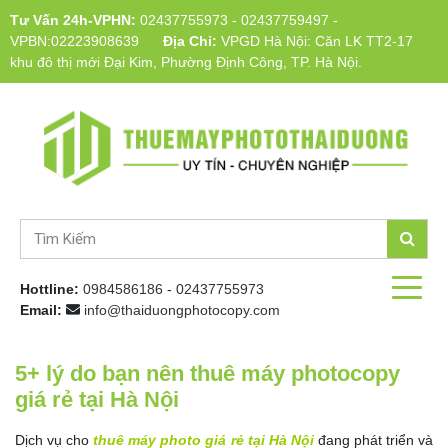
Tư Vấn 24h-VPHN:
02437755973
-
02437759497
-
VPBN:02223908639
Địa Chỉ:
VPGD Hà Nội: Căn LK TT2-17
khu đô thị mới Đại Kim, Phường Định Công, TP. Hà Nội.
Hottline:
0984586186
-
02437755973
Email:
info@thaiduongphotocopy.com
5+ lý do bạn nên thuê máy photocopy
giá rẻ tại Hà Nội
Dịch vụ cho
thuê máy photo giá rẻ tại Hà Nội
đang phát triển và