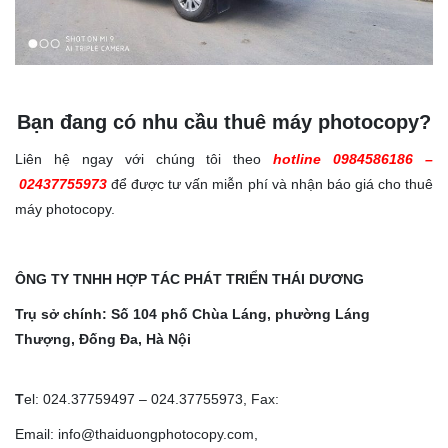
Bạn đang có nhu cầu thuê máy photocopy?
Liên hệ ngay với chúng tôi theo
hotline
0984586186
–
02437755973
để được tư vấn miễn phí và nhận báo giá cho thuê
máy photocopy.
ÔNG
TY TNHH HỢP TÁC PHÁT TRIỂN THÁI DƯƠNG
Trụ sở chính: Số 104 phố Chùa Láng, phường Láng
Thượng, Đống Đa, Hà Nội
T
el: 024.37759497 – 024.37755973, Fax:
Email: info@thaiduongphotocopy.com,