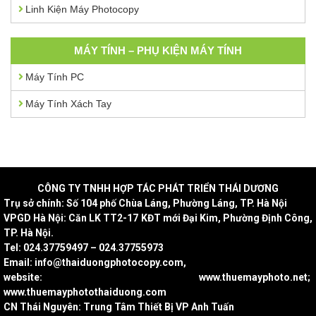
Linh Kiện Máy Photocopy
MÁY TÍNH – PHỤ KIỆN MÁY TÍNH
Máy Tính PC
Máy Tính Xách Tay
CÔNG
TY TNHH HỢP TÁC PHÁT TRIỂN THÁI DƯƠNG
Trụ sở chính: Số 104 phố Chùa Láng, Phường Láng, TP. Hà Nội
VPGD Hà Nội: Căn LK TT2-17 KĐT mới Đại Kim, Phường Định Công,
TP. Hà Nội.
Tel: 024.37759497 – 024.37755973
Email: info@thaiduongphotocopy.com,
website: www.thuemayphoto.net;
www.thuemayphotothaiduong.com
CN Thái Nguyên: Trung Tâm Thiết Bị VP Anh Tuấn