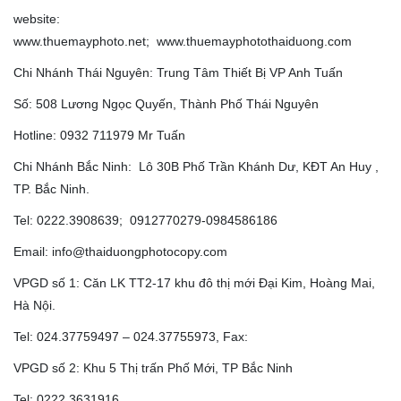
website:
www.thuemayphoto.net; www.thuemayphotothaiduong.com
Chi Nhánh Thái Nguyên: Trung Tâm Thiết Bị VP Anh Tuấn
Số: 508 Lương Ngọc Quyến, Thành Phố Thái Nguyên
Hotline: 0932 711979 Mr Tuấn
Chi Nhánh Bắc Ninh: Lô 30B Phố Trần Khánh Dư, KĐT An Huy ,
TP. Bắc Ninh.
Tel: 0222.3908639; 0912770279-0984586186
Email: info@thaiduongphotocopy.com
VPGD số 1: Căn LK TT2-17 khu đô thị mới Đại Kim, Hoàng Mai,
Hà Nội.
Tel: 024.37759497 – 024.37755973, Fax:
VPGD số 2: Khu 5 Thị trấn Phố Mới, TP Bắc Ninh
Tel: 0222.3631916