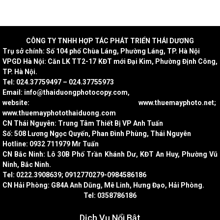
CÔNG
TY TNHH HỢP TÁC PHÁT TRIỂN THÁI DƯƠNG
Trụ sở chính: Số 104 phố Chùa Láng, Phường Láng, TP. Hà Nội
VPGD Hà Nội: Căn LK TT2-17 KĐT mới Đại Kim, Phường Định Công,
TP. Hà Nội.
Tel: 024.37759497 – 024.37755973
Email: info@thaiduongphotocopy.com,
website: www.thuemayphoto.net;
www.thuemayphotothaiduong.com
CN Thái Nguyên: Trung Tâm Thiết Bị VP Anh Tuấn
Số: 508 Lương Ngọc Quyến, Phan Đình Phùng, Thái Nguyên
Hotline: 0932 711979 Mr Tuấn
CN Bắc Ninh: Lô 30B Phố Trần Khánh Dư, KĐT An Huy, Phường Vũ
Ninh, Bắc Ninh.
Tel: 0222.3908639; 0912770279-0984586186
CN Hải Phòng: G84A Anh Dũng, Mê Linh, Hưng Đạo, Hải Phòng.
Tel: 0358786186
Dịch Vụ Nổi Bật