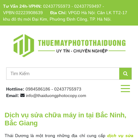
Tư Vấn 24h-VPHN:
02437755973
-
02437759497
-
VPBN:02223908639
Địa Chỉ:
VPGD Hà Nội: Căn LK TT2-17
khu đô thị mới Đại Kim, Phường Định Công, TP. Hà Nội.
Hottline:
0984586186
-
02437755973
Email:
info@thaiduongphotocopy.com
Dịch vụ sửa chữa máy in tại Bắc Ninh,
Bắc Giang
Thái Dương là một trong những địa chỉ cung cấp
dịch vụ sửa