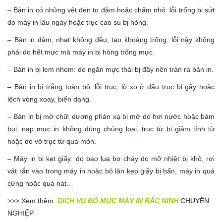
– Bản in có những vệt đen to đậm hoặc chấm nhỏ: lỗi trổng bị sứt
do máy in lâu ngày hoặc trục cao su bị hỏng.
– Bản in đậm, nhạt không đều, tạo khoảng trống: lỗi này không
phải do hết mực mà máy in bị hỏng trống mực.
– Bản in bị lem nhem: do ngăn mực thải bị đầy nên tràn ra bản in.
– Bản in bị trắng toàn bộ: lỗi trục, lò xo ở đầu trục bị gãy hoặc
lệch vòng xoay, biến dạng.
– Bản in bị mờ chữ: dương phản xạ bị mờ do hơi nước hoặc bám
bụi, nạp mực in không đúng chủng loại, trục từ bị giảm tính từ
hoặc do vỏ trục từ quá mòn.
– Máy in bị kẹt giấy: do bao lụa bọ cháy do mỡ nhiệt bị khô, rơi
vật rắn vào trong máy in hoặc bộ lăn kẹp giấy bị bẩn, máy in quá
cứng hoặc quá nát…
>>> Xem thêm:
DỊCH VỤ ĐỔ MỰC MÁY IN BẮC NINH
CHUYÊN
NGHIỆP