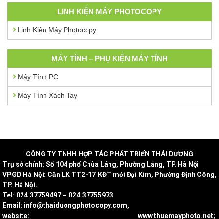
LINH KIỆN MÁY PHOTOCOPY
Linh Kiện Máy Photocopy
MÁY TÍNH – PHỤ KIỆN MÁY TÍNH
Máy Tính PC
Máy Tính Xách Tay
CÔNG
TY TNHH HỢP TÁC PHÁT TRIỂN THÁI DƯƠNG
Trụ sở chính: Số 104 phố Chùa Láng, Phường Láng, TP. Hà Nội
VPGD Hà Nội: Căn LK TT2-17 KĐT mới Đại Kim, Phường Định Công,
TP. Hà Nội.
Tel: 024.37759497 – 024.37755973
Email: info@thaiduongphotocopy.com,
website: www.thuemayphoto.net;