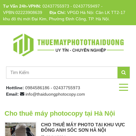
Tư Vấn 24h-VPHN:
02437755973
-
02437759497
-
VPBN:02223908639
Địa Chỉ:
VPGD Hà Nội: Căn LK TT2-17
khu đô thị mới Đại Kim, Phường Định Công, TP. Hà Nội.
Hottline:
0984586186
-
02437755973
Email:
info@thaiduongphotocopy.com
Cho thuê máy photocopy tại Hà Nội
CHO THUÊ MÁY PHOTO TẠI KHU VỰC
ĐÔNG ANH SÓC SƠN HÀ NỘI