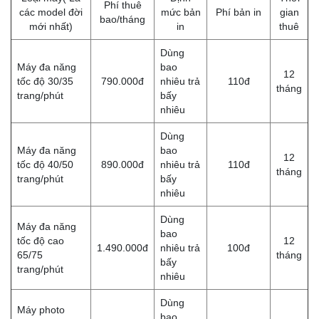
Phí thuê
các model đời
mức bản
Phí bản in
gian
bao/tháng
mới nhất)
in
thuê
Dùng
Máy đa năng
bao
12
tốc độ 30/35
790.000đ
nhiêu trả
110đ
tháng
trang/phút
bấy
nhiêu
Dùng
Máy đa năng
bao
12
tốc độ 40/50
890.000đ
nhiêu trả
110đ
tháng
trang/phút
bấy
nhiêu
Dùng
Máy đa năng
bao
tốc độ cao
12
1.490.000đ
nhiêu trả
100đ
65/75
tháng
bấy
trang/phút
nhiêu
Dùng
Máy photo
bao