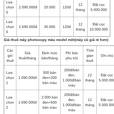
Lựa
12
Đặt cọc
chọn
2.090.000đ
20.000
120đ
tháng
5.000.000
5
Lựa
12
Đặt cọc
chọn
2.690.000đ
30.000
120đ
tháng
10.000.000
6
Giá thuê máy photocopy màu model mới(máy cũ giá rẻ hơn)
Các
Thời
Giá
Định mức
Phí bản
gói
gian
Ghi chú
thuê/tháng
bản/tháng
phụ trội
thuê
thuê
200đ/bản
Lựa
500 bản
đen,
12
Đặt cọc
chọn
1.090.000đ
đen+200
1.000đ/bản
tháng
5.000.00
1
bản màu
màu
200đ/bản
Lựa
2.000 bản
đen,
12
Đặt cọc
chọn
1.690.000đ
đen+500
1.000đ/bản
tháng
5.000.00
2
bản màu
màu