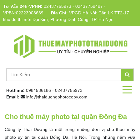
Tư Vấn 24h-VPHN:
02437755973
-
02437759497
-
VPBN:02223908639
Địa Chỉ:
VPGD Hà Nội: Căn LK TT2-17
khu đô thị mới Đại Kim, Phường Định Công, TP. Hà Nội.
Hottline:
0984586186
-
02437755973
Email:
info@thaiduongphotocopy.com
Cho thuê máy photo tại quận Đống Đa
Công ty Thái Dương là một trong những đơn vị cho thuê máy
photo uy tín tại quận Đống Đa, Hà Nội. Trong những năm vừa