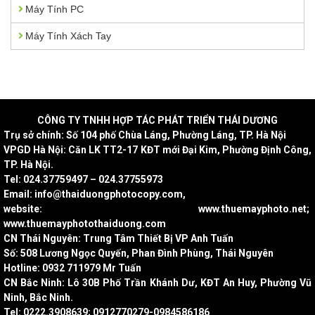
Máy Tính PC
Máy Tính Xách Tay
CÔNG
TY TNHH HỢP TÁC PHÁT TRIỂN THÁI DƯƠNG
Trụ sở chính: Số 104 phố Chùa Láng, Phường Láng, TP. Hà Nội
VPGD Hà Nội: Căn LK TT2-17 KĐT mới Đại Kim, Phường Định Công,
TP. Hà Nội.
Tel: 024.37759497 – 024.37755973
Email: info@thaiduongphotocopy.com,
website: www.thuemayphoto.net;
www.thuemayphotothaiduong.com
CN Thái Nguyên: Trung Tâm Thiết Bị VP Anh Tuấn
Số: 508 Lương Ngọc Quyến, Phan Đình Phùng, Thái Nguyên
Hotline: 0932 711979 Mr Tuấn
CN Bắc Ninh: Lô 30B Phố Trần Khánh Dư, KĐT An Huy, Phường Vũ
Ninh, Bắc Ninh.
Tel: 0222.3908639; 0912770279-0984586186