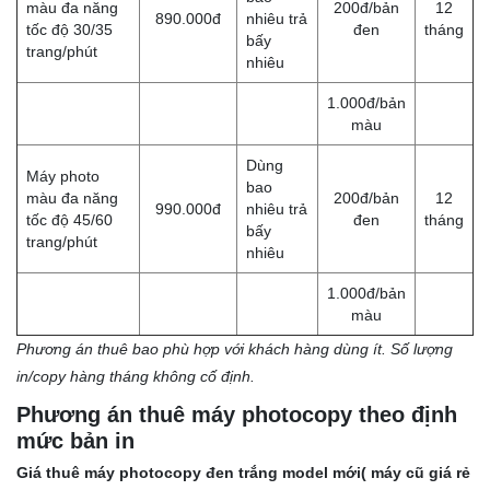
màu đa năng
200đ/bản
12
890.000đ
nhiêu trả
tốc độ 30/35
đen
tháng
bấy
trang/phút
nhiêu
1.000đ/bản
màu
Dùng
Máy photo
bao
màu đa năng
200đ/bản
12
990.000đ
nhiêu trả
tốc độ 45/60
đen
tháng
bấy
trang/phút
nhiêu
1.000đ/bản
màu
Phương án thuê bao phù hợp với khách hàng dùng ít. Số lượng
in/copy hàng tháng không cố định.
Phương án thuê máy photocopy theo định
mức bản in
Giá thuê máy photocopy đen trắng model mới( máy cũ giá rẻ