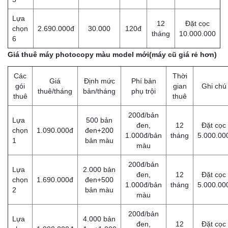
Lựa
12
Đặt cọc
chọn
2.690.000đ
30.000
120đ
tháng
10.000.000
6
Giá thuê máy photocopy màu model mới(máy cũ giá rẻ hơn)
Các
Thời
Giá
Định mức
Phí bản
gói
gian
Ghi chú
thuê/tháng
bản/tháng
phụ trội
thuê
thuê
200đ/bản
Lựa
500 bản
đen,
12
Đặt cọc
chọn
1.090.000đ
đen+200
1.000đ/bản
tháng
5.000.00
1
bản màu
màu
200đ/bản
Lựa
2.000 bản
đen,
12
Đặt cọc
chọn
1.690.000đ
đen+500
1.000đ/bản
tháng
5.000.00
2
bản màu
màu
200đ/bản
Lựa
4.000 bản
đen,
12
Đặt cọc