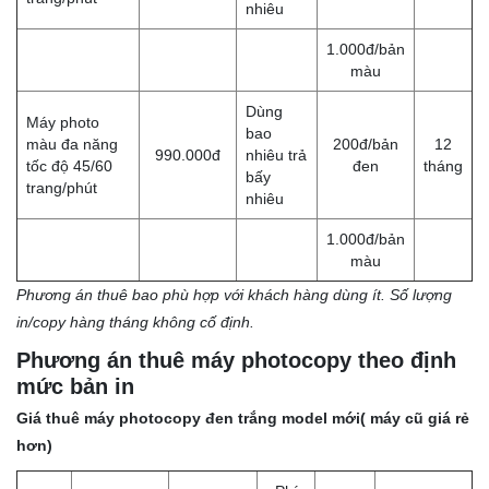
nhiêu
1.000đ/bản
màu
Dùng
Máy photo
bao
màu đa năng
200đ/bản
12
990.000đ
nhiêu trả
tốc độ 45/60
đen
tháng
bấy
trang/phút
nhiêu
1.000đ/bản
màu
Phương án thuê bao phù hợp với khách hàng dùng ít. Số lượng
in/copy hàng tháng không cố định.
Phương án thuê máy photocopy theo định
mức bản in
Giá thuê máy photocopy đen trắng model mới( máy cũ giá rẻ
hơn)