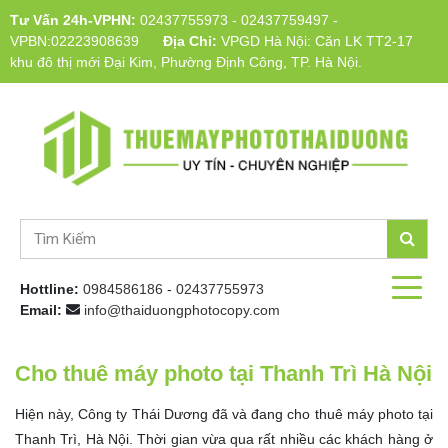
Tư Vấn 24h-VPHN:
02437755973
-
02437759497
-
VPBN:02223908639
Địa Chỉ:
VPGD Hà Nội: Căn LK TT2-17
khu đô thị mới Đại Kim, Phường Định Công, TP. Hà Nội.
Hottline:
0984586186
-
02437755973
Email:
info@thaiduongphotocopy.com
Cho thuê máy photo tại Thanh Trì Hà Nội
Hiện này, Công ty Thái Dương đã và đang cho thuê máy photo tại
Thanh Trì, Hà Nội. Thời gian vừa qua rất nhiều các khách hàng ở