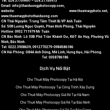
Tel: 024.37759497 – 024.37755973
Email: info@thaiduongphotocopy.com,
website: www.thuemayphoto.net;
www.thuemayphotothaiduong.com
CN Thái Nguyên: Trung Tâm Thiết Bị VP Anh Tuấn
Số: 508 Lương Ngọc Quyến, Phan Đình Phùng, Thái Nguyên
Hotline: 0932 711979 Mr Tuấn
CN Bắc Ninh: Lô 30B Phố Trần Khánh Dư, KĐT An Huy, Phường Vũ
Ninh, Bắc Ninh.
Tel: 0222.3908639; 0912770279-0984586186
CN Hải Phòng: G84A Anh Dũng, Mê Linh, Hưng Đạo, Hải Phòng.
Tel: 0358786186
Dịch Vụ Nổi Bật
Cho Thuê Máy Photocopy Tại Hà Nội
Cho Thuê Máy Photocopy Tại Công Trình Xây Dựng
Cho Thuê Máy Photocopy Giá Rẻ Tại Hà Nam
Cho Thuê Máy Photocopy Giá Rẻ Tại Bắc Ninh