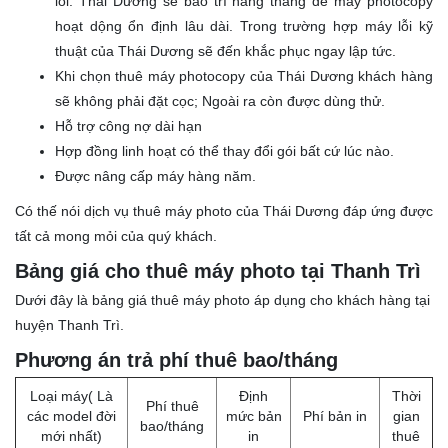
lỗi: Thái Dương sẽ bảo trì hàng tháng để máy photocopy
hoạt dộng ổn định lâu dài. Trong trường hợp máy lỗi kỹ
thuật của Thái Dương sẽ đến khắc phục ngay lập tức.
Khi chọn thuê máy photocopy của Thái Dương khách hàng
sẽ không phải đặt cọc; Ngoài ra còn được dùng thử.
Hỗ trợ công nợ dài hạn
Hợp đồng linh hoạt có thể thay đổi gói bất cứ lúc nào.
Được nâng cấp máy hàng năm.
Có thế nói dịch vụ thuê máy photo của Thái Dương đáp ứng được
tất cả mong mỏi của quý khách.
Bảng giá cho thuê máy photo tại Thanh Trì
Dưới đây là bảng giá thuê máy photo áp dụng cho khách hàng tại
huyện Thanh Trì.
Phương án trả phí thuê bao/tháng
Loại máy( Là
Định
Thời
Phí thuê
các model đời
mức bản
Phí bản in
gian
bao/tháng
mới nhất)
in
thuê