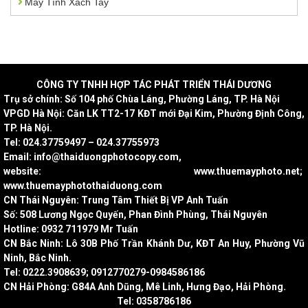
Máy Tính Xách Tay
CÔNG
TY TNHH HỢP TÁC PHÁT TRIỂN THÁI DƯƠNG
Trụ sở chính: Số 104 phố Chùa Láng, Phường Láng, TP. Hà Nội
VPGD Hà Nội: Căn LK TT2-17 KĐT mới Đại Kim, Phường Định Công,
TP. Hà Nội.
Tel: 024.37759497 – 024.37755973
Email: info@thaiduongphotocopy.com,
website: www.thuemayphoto.net;
www.thuemayphotothaiduong.com
CN Thái Nguyên: Trung Tâm Thiết Bị VP Anh Tuấn
Số: 508 Lương Ngọc Quyến, Phan Đình Phùng, Thái Nguyên
Hotline: 0932 711979 Mr Tuấn
CN Bắc Ninh: Lô 30B Phố Trần Khánh Dư, KĐT An Huy, Phường Vũ
Ninh, Bắc Ninh.
Tel: 0222.3908639; 0912770279-0984586186
CN Hải Phòng: G84A Anh Dũng, Mê Linh, Hưng Đạo, Hải Phòng.
Tel: 0358786186