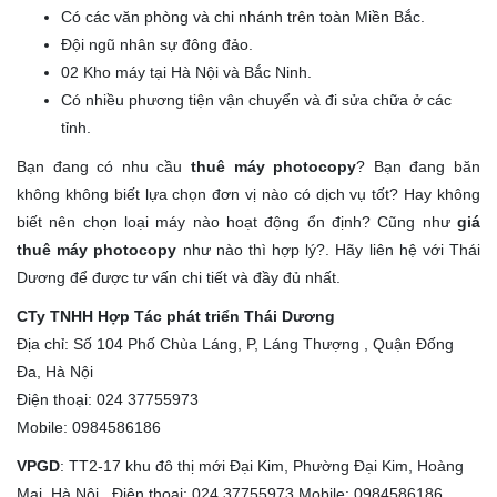
Có các văn phòng và chi nhánh trên toàn Miền Bắc.
Đội ngũ nhân sự đông đảo.
02 Kho máy tại Hà Nội và Bắc Ninh.
Có nhiều phương tiện vận chuyển và đi sửa chữa ở các
tỉnh.
Bạn đang có nhu cầu
thuê máy photocopy
? Bạn đang băn
không không biết lựa chọn đơn vị nào có dịch vụ tốt? Hay không
biết nên chọn loại máy nào hoạt động ổn định? Cũng như
giá
thuê máy photocopy
như nào thì hợp lý?. Hãy liên hệ với Thái
Dương để được tư vấn chi tiết và đầy đủ nhất.
CTy TNHH Hợp Tác phát triển Thái Dương
Địa chỉ: Số 104 Phố Chùa Láng, P, Láng Thượng , Quận Đống
Đa, Hà Nội
Điện thoại: 024 37755973
Mobile: 0984586186
VPGD
: TT2-17 khu đô thị mới Đại Kim, Phường Đại Kim, Hoàng
Mai, Hà Nội . Điện thoại: 024 37755973 Mobile: 0984586186