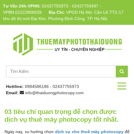
Tư Vấn 24h-VPHN:
02437755973
-
02437759497
-
VPBN:02223908639
Địa Chỉ:
VPGD Hà Nội: Căn LK TT2-17
khu đô thị mới Đại Kim, Phường Định Công, TP. Hà Nội.
Hottline:
0984586186
-
02437755973
Email:
info@thaiduongphotocopy.com
03 tiêu chí quan trọng để chọn được
dịch vụ thuê máy photocopy tốt nhất.
Ngày nay, xu hướng chọn
dịch vụ cho thuê máy photocopy
để