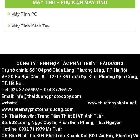
MÁY TÍNH – PHỤ KIỆN MÁY TÍNH
Máy Tính PC
Máy Tính Xách Tay
CÔNG
TY TNHH HỢP TÁC PHÁT TRIỂN THÁI DƯƠNG
Trụ sở chính: Số 104 phố Chùa Láng, Phường Láng, TP. Hà Nội
VPGD Hà Nội: Căn LK TT2-17 KĐT mới Đại Kim, Phường Định Công,
TP. Hà Nội.
Tel: 024.37759497 – 024.37755973
Email: info@thaiduongphotocopy.com,
website: www.thuemayphoto.net;
www.thuemayphotothaiduong.com
CN Thái Nguyên: Trung Tâm Thiết Bị VP Anh Tuấn
Số: 508 Lương Ngọc Quyến, Phan Đình Phùng, Thái Nguyên
Hotline: 0932 711979 Mr Tuấn
CN Bắc Ninh: Lô 30B Phố Trần Khánh Dư, KĐT An Huy, Phường Vũ