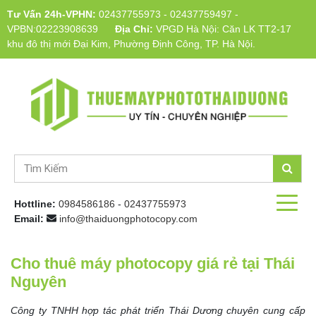
Tư Vấn 24h-VPHN:
02437755973
-
02437759497
-
VPBN:02223908639
Địa Chỉ:
VPGD Hà Nội: Căn LK TT2-17
khu đô thị mới Đại Kim, Phường Định Công, TP. Hà Nội.
Hottline:
0984586186
-
02437755973
Email:
info@thaiduongphotocopy.com
Cho thuê máy photocopy giá rẻ tại Thái
Nguyên
Công ty TNHH hợp tác phát triển Thái Dương chuyên cung cấp