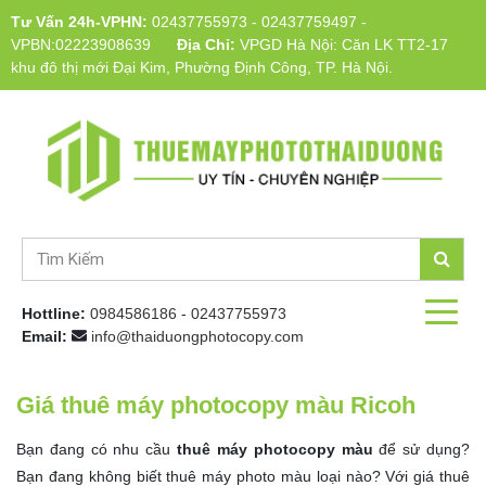
Tư Vấn 24h-VPHN:
02437755973
-
02437759497
-
VPBN:02223908639
Địa Chỉ:
VPGD Hà Nội: Căn LK TT2-17
khu đô thị mới Đại Kim, Phường Định Công, TP. Hà Nội.
Hottline:
0984586186
-
02437755973
Email:
info@thaiduongphotocopy.com
Giá thuê máy photocopy màu Ricoh
Bạn đang có nhu cầu
thuê máy photocopy màu
để sử dụng?
Bạn đang không biết thuê máy photo màu loại nào? Với giá thuê