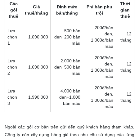
Các
Thời
Giá
Định mức
Phí bản phụ
gói
gian
thuê/tháng
bản/tháng
trội
thuê
thuê
200đ/bản
Lựa
500 bản
đen,
12
chọn
1.090.000
đen+200 bản
1.000đ/bản
tháng
1
màu
màu
200đ/bản
Lựa
2.000 bản
đen,
12
chọn
1.690.000
đen+500 bản
1.000đ/bản
tháng
2
màu
màu
200đ/bản
Lựa
4.000 bản
đen,
12
chọn
1.990.000
đen+1.000
1.000đ/bản
tháng
3
bản màu
màu
Ngoài các gói cơ bản trên gửi đến quý khách hàng tham khảo,
Công ty còn xây dựng bảng giá theo nhu cầu sử dụng của từng