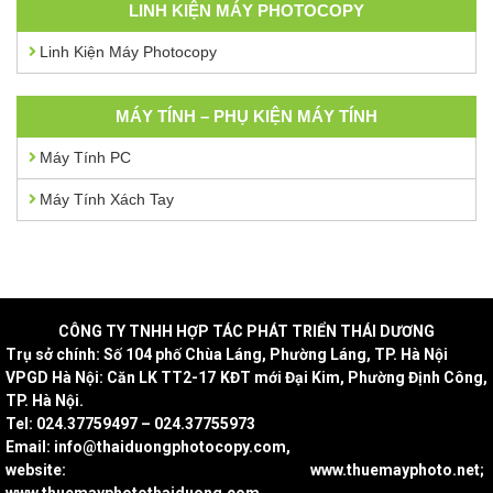
LINH KIỆN MÁY PHOTOCOPY
Linh Kiện Máy Photocopy
MÁY TÍNH – PHỤ KIỆN MÁY TÍNH
Máy Tính PC
Máy Tính Xách Tay
CÔNG
TY TNHH HỢP TÁC PHÁT TRIỂN THÁI DƯƠNG
Trụ sở chính: Số 104 phố Chùa Láng, Phường Láng, TP. Hà Nội
VPGD Hà Nội: Căn LK TT2-17 KĐT mới Đại Kim, Phường Định Công,
TP. Hà Nội.
Tel: 024.37759497 – 024.37755973
Email: info@thaiduongphotocopy.com,
website: www.thuemayphoto.net;