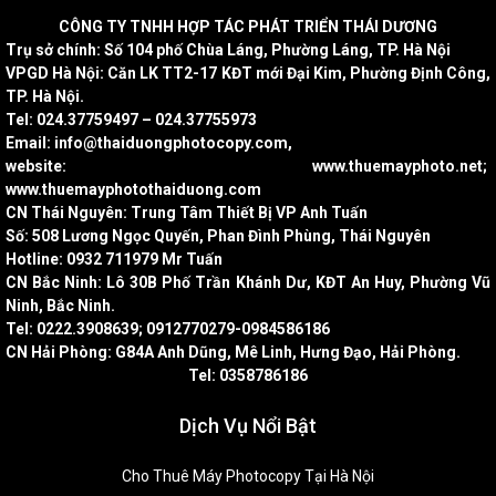
CÔNG
TY TNHH HỢP TÁC PHÁT TRIỂN THÁI DƯƠNG
Trụ sở chính: Số 104 phố Chùa Láng, Phường Láng, TP. Hà Nội
VPGD Hà Nội: Căn LK TT2-17 KĐT mới Đại Kim, Phường Định Công,
TP. Hà Nội.
Tel: 024.37759497 – 024.37755973
Email: info@thaiduongphotocopy.com,
website: www.thuemayphoto.net;
www.thuemayphotothaiduong.com
CN Thái Nguyên: Trung Tâm Thiết Bị VP Anh Tuấn
Số: 508 Lương Ngọc Quyến, Phan Đình Phùng, Thái Nguyên
Hotline: 0932 711979 Mr Tuấn
CN Bắc Ninh: Lô 30B Phố Trần Khánh Dư, KĐT An Huy, Phường Vũ
Ninh, Bắc Ninh.
Tel: 0222.3908639; 0912770279-0984586186
CN Hải Phòng: G84A Anh Dũng, Mê Linh, Hưng Đạo, Hải Phòng.
Tel: 0358786186
Dịch Vụ Nổi Bật
Cho Thuê Máy Photocopy Tại Hà Nội