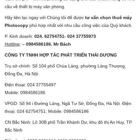
cầu về thiết bị máy văn phòng.
Hãy liên lạc ngay với Chúng tôi để được
tư vấn chọn thuê máy
Photocopy
phù hợp nhất với nhu cầu công việc của Quý khách.
P. Kinh doanh:
024. 62754751- 024 37755973
Hottline
:
– 0984586186. Mr Bách
CÔNG
TY TNHH HỢP TÁC PHÁT TRIỂN THÁI DƯƠNG
Trụ sở chính: Số 104 phố Chùa Láng, phường Láng Thượng,
Đống Đa, Hà Nội
Điện thoại: 024 37755497
Mobile: 0984586186
VPGD: Số 94 i Đường Láng, Ngã Tư Sở, Đống Đa, Hà Nội. Điện
thoại: 024 62754751; Mobile: 0984586186
CN Bắc Ninh: Lô 30B phố Trần Khánh Dư, khu đô thị An Huy, TP.
Bắc Ninh