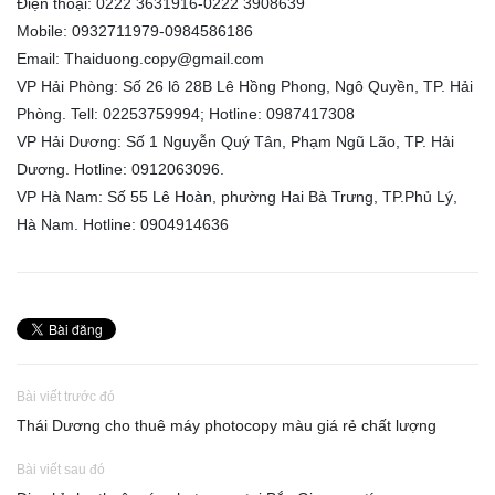
Điện thoại: 0222 3631916-0222 3908639
Mobile: 0932711979-0984586186
Email: Thaiduong.copy@gmail.com
VP Hải Phòng: Số 26 lô 28B Lê Hồng Phong, Ngô Quyền, TP. Hải
Phòng. Tell: 02253759994; Hotline: 0987417308
VP Hải Dương: Số 1 Nguyễn Quý Tân, Phạm Ngũ Lão, TP. Hải
Dương. Hotline: 0912063096.
VP Hà Nam: Số 55 Lê Hoàn, phường Hai Bà Trưng, TP.Phủ Lý,
Hà Nam. Hotline: 0904914636
Bài viết trước đó
Thái Dương cho thuê máy photocopy màu giá rẻ chất lượng
Bài viết sau đó