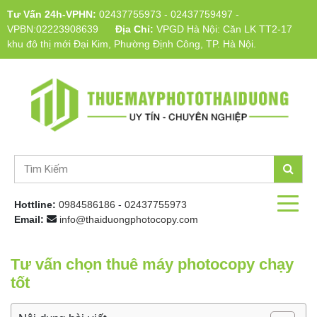
Tư Vấn 24h-VPHN:
02437755973
-
02437759497
-
VPBN:02223908639
Địa Chỉ:
VPGD Hà Nội: Căn LK TT2-17
khu đô thị mới Đại Kim, Phường Định Công, TP. Hà Nội.
Hottline:
0984586186
-
02437755973
Email:
info@thaiduongphotocopy.com
Tư vấn chọn thuê máy photocopy chạy
tốt