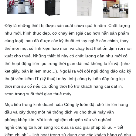
Đây là những thiết bị được sản xuất chưa quá 5 năm. Chất lượng
như mới, hình thức đẹp, cơ chạy êm (giá cao hơn hẵn sản phẩm
cùng loại), sau đó được các kỹ thuật có tay nghề căn chỉnh, thay
thế mới một số linh kiện hao mòn và chạy test thật ổn định rồi mới
xuất cho thuê. Những thiết bị này có chất lượng gần như mới có
thể hoạt động liên tục trong thời gian dài mà không lo lỗi vặt (như
kẹt giấy, bản in lem mực…). Ngoài ra với đội ngũ đông đảo các kỹ
thuật viên kiêm IT (kỹ thuật máy tính) công ty luôn đáp ứng kịp
thời mọi sự cố nếu có, đồng thời hỗ trợ khách hàng cài đặt in,
scan trong suốt thời gian thuê máy.
Mục tiêu trong kinh doanh của Công ty luôn đặt chữ tín lên hàng
đầu và xây dựng một hệ thống dịch vụ cho thuê máy văn
phòng khép kín. Với kinh nghiệm chuyên sâu về nghành
nghề chúng tôi luôn sàng lọc đ­ưa ra các giải pháp tối ­ưu – tiết
kiệm chi phí – linh hoạt trong sử dụng cho các khách hàng có nhu